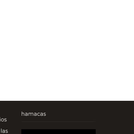
hamacas
ios
las
Reproductor