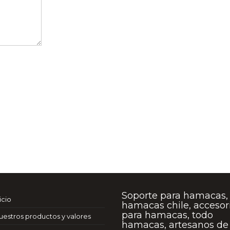
Soporte para hamacas,
icio
hamacas chile, accesor
para hamacas, todo
uestros productos y valores
hamacas, artesanos de 