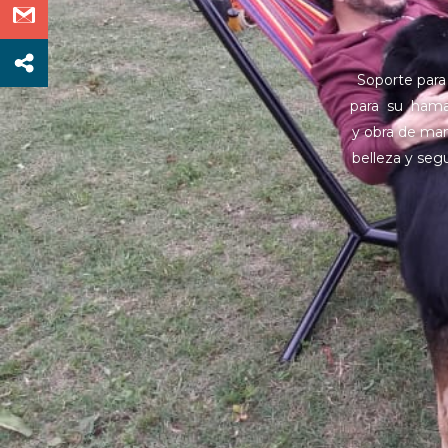
Soporte para
para su hamac
y obra de man
belleza y se