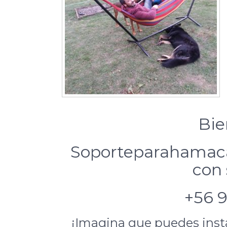
Bie
Soporteparahamaca
con
+56 9
¡Imagina que puedes insta