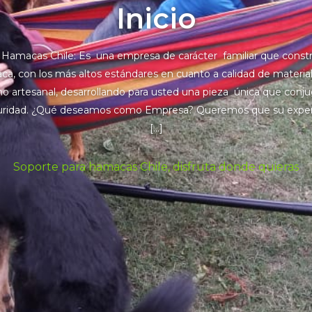
Inicio
 Hamacas Chile: Es una empresa de carácter familiar que const
a, con los más altos estándares en cuanto a calidad de material
o artesanal, desarrollando para usted una pieza única que conjug
guridad. ¿Qué deseamos como Empresa? Queremos que su experi
[…]
Soporte para hamacas Chile, disfruta donde quieras