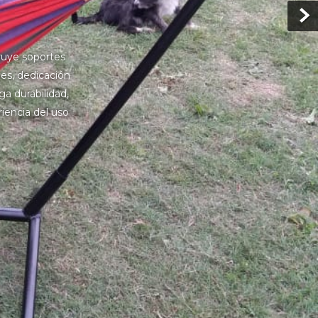
ruye soportes
es, dedicación
a durabilidad,
encia del uso