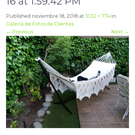
16 at 1.59.42 PM
Published noviembre 18, 2018 at
1032 × 774
in
Galería de Fotos de Clientes
←
Previous
Next
→