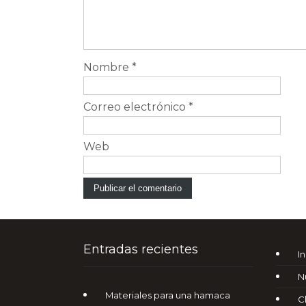
Nombre
*
Correo electrónico
*
Web
Entradas recientes
In
N
Materiales para una hamaca
C