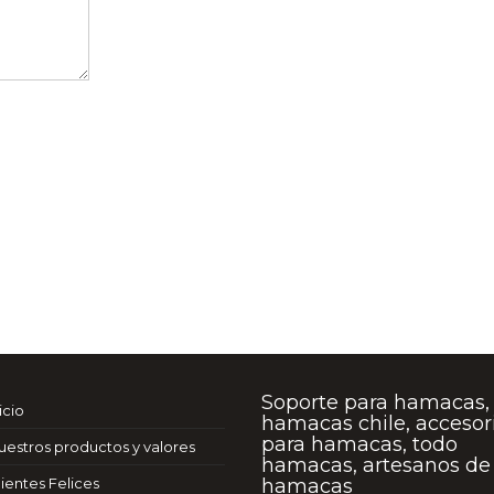
Soporte para hamacas,
icio
hamacas chile, accesor
para hamacas, todo
uestros productos y valores
hamacas, artesanos de 
lientes Felices
hamacas