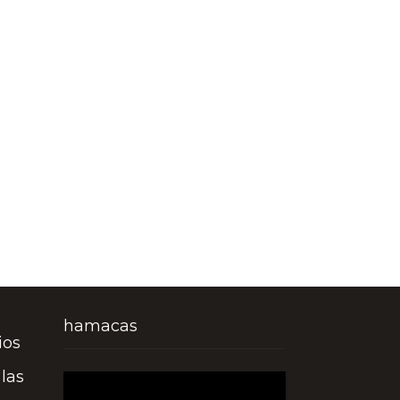
hamacas
ios
las
Reproductor