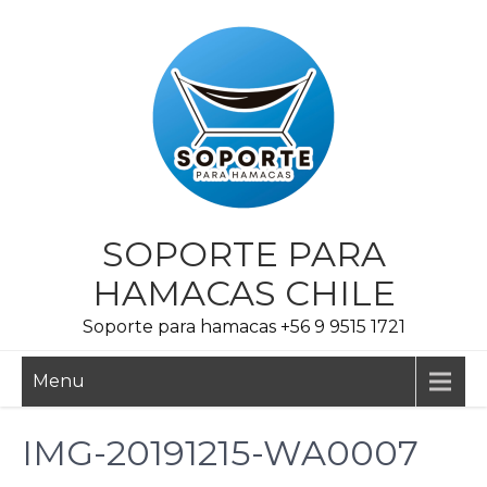
Skip
to
content
SOPORTE PARA
HAMACAS CHILE
Soporte para hamacas +56 9 9515 1721
Menu
IMG-20191215-WA0007