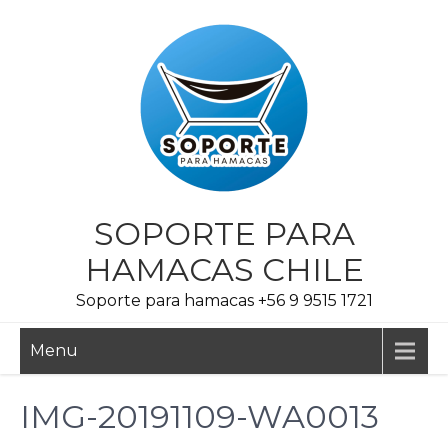
Skip
to
content
SOPORTE PARA
HAMACAS CHILE
Soporte para hamacas +56 9 9515 1721
Menu
IMG-20191109-WA0013